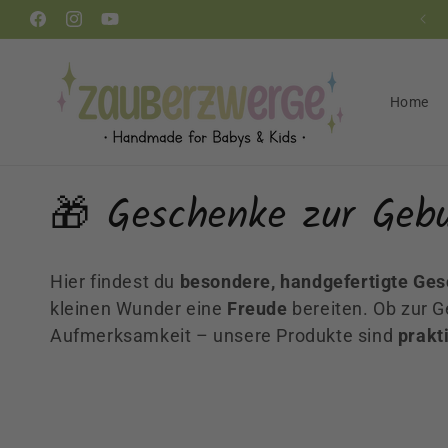
Direkt
zum
Facebook
Instagram
YouTube
Inhalt
Home
K
🎁 Geschenke zur Geb
a
Hier findest du
besondere, handgefertigte Ge
t
kleinen Wunder eine
Freude
bereiten. Ob zur Ge
Aufmerksamkeit – unsere Produkte sind
prakti
e
g