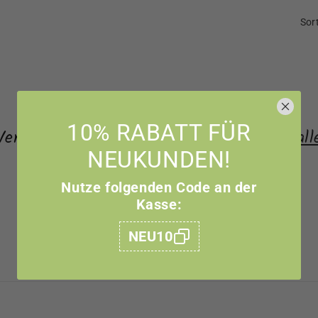
Sor
Keine Produkte gefunden
10% RABATT FÜR
Verwende weniger Filter oder
entferne all
NEUKUNDEN!
Nutze folgenden Code an der
Kasse:
NEU10