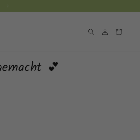
10% NEUKUNDEN-RABATT! CODE: NEU10
Einloggen
Warenkorb
gemacht 💕