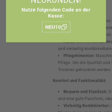
NEUKUNDEN!
Nutze folgenden Code an der
Eigenschaften:
Kasse:
Material:
Hergestellt aus
NEU10
Legging ein weiches, angene
optimale Bewegungsfreiheit
Farbe:
Die tiefrote Bordea
und vielseitig kombinierbar
Pflegehinweise:
Maschine
Pflege. Um die Qualität und
Trockner getrocknet werden.
Komfort und Funktionalität:
Bequem und Elastisch:
Da
und eine gute Passform, idea
Vielseitig Kombinierbar: