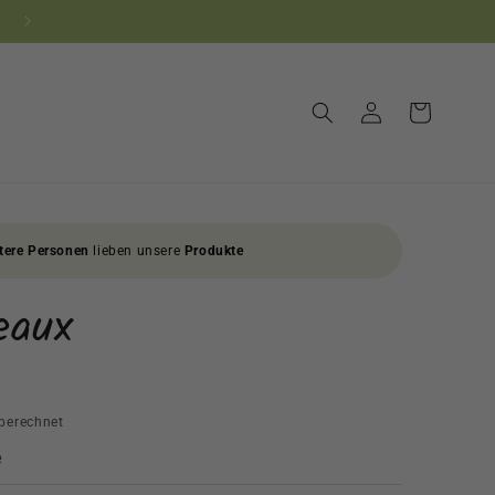
10% NEUKUNDEN-RABATT! CODE: NEU10
Einloggen
Warenkorb
tere Personen
lieben unsere
Produkte
eaux
berechnet
e