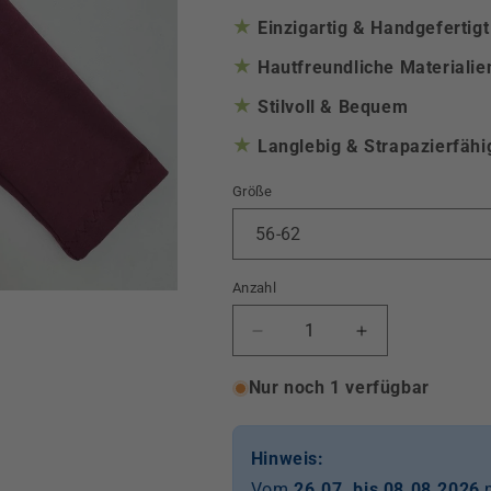
★
Einzigartig & Handgefertigt
★
Hautfreundliche Materialie
★
Stilvoll & Bequem
★
Langlebig & Strapazierfähi
Größe
Anzahl
Verringere
Erhöhe
die
die
Menge
Menge
Nur noch 1 verfügbar
für
für
Legging
Legging
Bordeaux
Bordeaux
Hinweis:
Vom
26.07. bis 08.08.2026
m