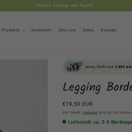
Versandkostenfrei ab 100€
Produkte
Neuheiten
Über uns
News
Kontakt
Jenny, Steffi und
3.889 wei
Legging Bord
Normaler
€19,50 EUR
Preis
inkl. MwSt.
Versand
wird an der Kasse 
Lieferzeit: ca. 3-5 Werktag