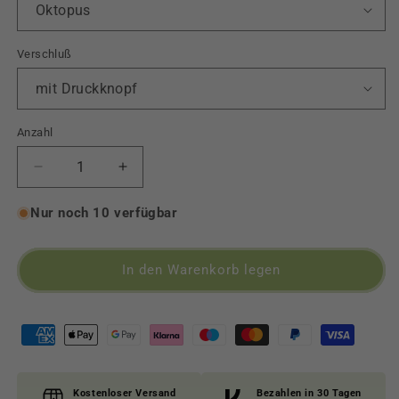
Verschluß
Anzahl
Verringere
Erhöhe
die
die
Menge
Menge
Nur noch 10 verfügbar
für
für
Musselin
Musselin
Halstuch
Halstuch
In den Warenkorb legen
in
in
Zwei
Zwei
Varianten
Varianten
Kostenloser Versand
Bezahlen in 30 Tagen