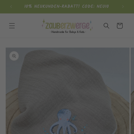
Direkt
10% NEUKUNDEN-RABATT! CODE: NEU10
zum
Inhalt
Warenkorb
oduktinformationen
ringen