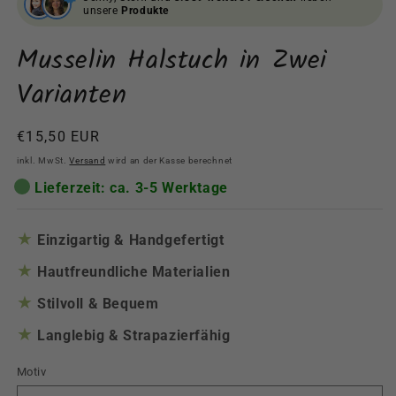
unsere
Produkte
Musselin Halstuch in Zwei
Varianten
Normaler
€15,50 EUR
Preis
inkl. MwSt.
Versand
wird an der Kasse berechnet
Lieferzeit: ca. 3-5 Werktage
★
Einzigartig & Handgefertigt
★
Hautfreundliche Materialien
★
Stilvoll & Bequem
★
Langlebig & Strapazierfähig
Motiv