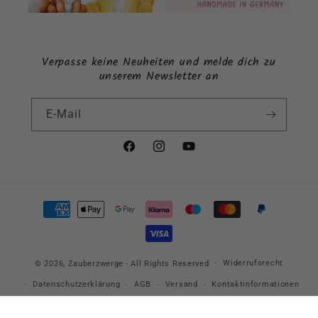
Verpasse keine Neuheiten und melde dich zu
unserem Newsletter an
E-Mail
Facebook
Instagram
YouTube
Zahlungsmethoden
Widerrufsrecht
© 2026,
Zauberzwerge
- All Rights Reserved
Datenschutzerklärung
AGB
Versand
Kontaktinformationen
Impressum