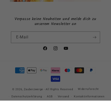
Verpasse keine Neuheiten und melde dich zu
unserem Newsletter an
E-Mail
Facebook
Instagram
YouTube
Zahlungsmethoden
Widerrufsrecht
© 2026,
Zauberzwerge
- All Rights Reserved
Datenschutzerklärung
AGB
Versand
Kontaktinformationen
Impressum