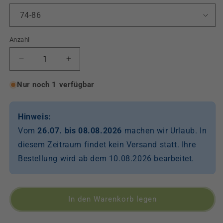
Anzahl
Verringere
Erhöhe
die
die
Menge
Menge
Nur noch 1 verfügbar
für
für
Pumphose
Pumphose
Mitwachsend
Mitwachsend
Hinweis:
aus
aus
Vom
26.07. bis 08.08.2026
machen wir Urlaub. In
French
French
diesem Zeitraum findet kein Versand statt. Ihre
Terry
Terry
in
in
Bestellung wird ab dem 10.08.2026 bearbeitet.
Camel
Camel
In den Warenkorb legen