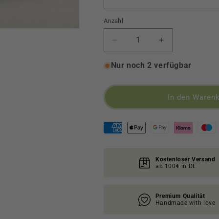
Anzahl
Verringere
Erhöhe
die
die
Menge
Menge
Nur noch 2 verfügbar
für
für
T-
T-
Shirt
Shirt
In den Warenk
und
und
Handtuch
Handtuch
Set
Set
&quot;Happy
&quot;Happy
Little
Little
Camper&quot;
Camper&quot;
Kostenloser Versand
Größe
Größe
ab 100€ in DE
62-
62-
134
134
Premium Qualität
Handmade with love