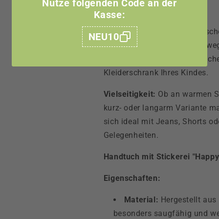
Nutze folgenden Code an der
werden.
Kasse:
Komfort und Stil:
Die elastisch
NEU10
Passform und maximale Bewegun
sorgfältige Verarbeitung mache
Kleiderschrank Ihres Kindes.
Vielseitigkeit:
Ob an warmen So
kurz- oder langarm Variante mac
sich ideal mit Jeans, Shorts o
Gelegenheiten.
Handtuch mit Stickerei "Happy
Eigenschaften:
Material:
Hergestellt aus
besonders saugfähig und we