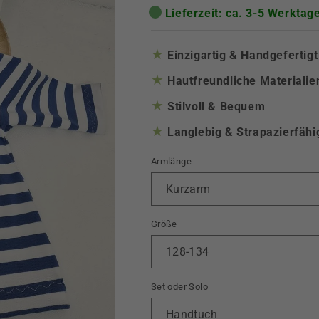
Lieferzeit: ca. 3-5 Werktag
★
Einzigartig & Handgefertigt
★
Hautfreundliche Materialie
★
Stilvoll & Bequem
★
Langlebig & Strapazierfähi
Armlänge
Größe
Set oder Solo