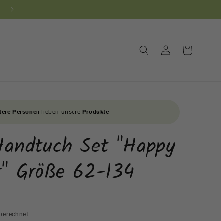
10% NEUKUNDEN-RABATT! CODE: NEU10
Einloggen
Warenkorb
tere Personen
lieben unsere
Produkte
Handtuch Set "Happy
r" Größe 62-134
berechnet