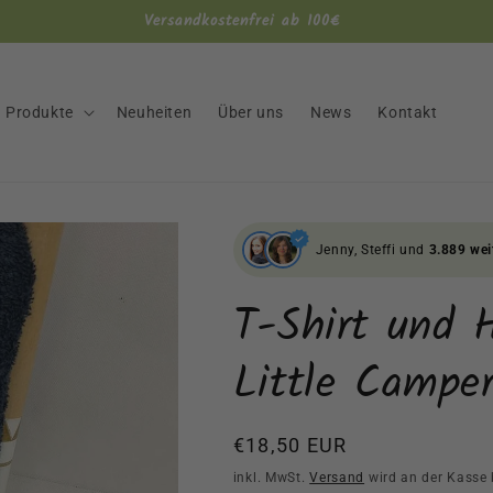
Versandkostenfrei ab 100€
Produkte
Neuheiten
Über uns
News
Kontakt
Jenny, Steffi und
3.889 wei
T-Shirt und 
Little Campe
Normaler
€18,50 EUR
Preis
inkl. MwSt.
Versand
wird an der Kasse 