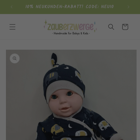
Direkt
10% NEUKUNDEN-RABATT! CODE: NEU10
zum
Inhalt
Warenkorb
oduktinformationen
ringen