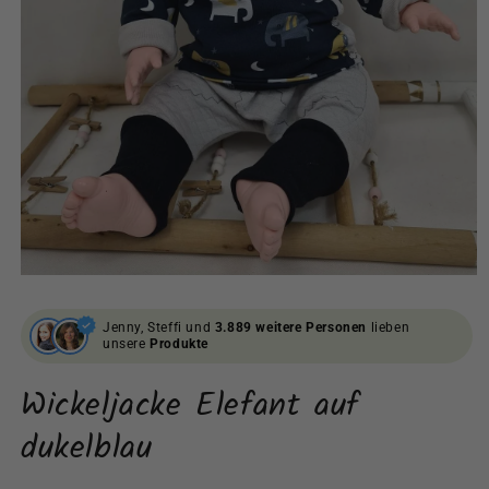
Medien
1
in
Jenny, Steffi und
3.889 weitere Personen
lieben
Modal
unsere
Produkte
öffnen
Wickeljacke Elefant auf
dukelblau