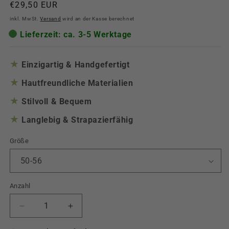
Normaler
€29,50 EUR
Preis
inkl. MwSt.
Versand
wird an der Kasse berechnet
Lieferzeit: ca. 3-5 Werktage
★
Einzigartig & Handgefertigt
★
Hautfreundliche Materialien
★
Stilvoll & Bequem
★
Langlebig & Strapazierfähig
Größe
Anzahl
Verringere
Erhöhe
die
die