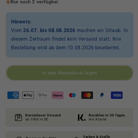
Menge
Menge
Nur noch 2 verfügbar
für
für
Wickeljacke
Wickeljacke
Elefant
Elefant
Hinweis:
auf
auf
Vom
26.07. bis 08.08.2026
machen wir Urlaub. In
dukelblau
dukelblau
diesem Zeitraum findet kein Versand statt. Ihre
Bestellung wird ab dem 10.08.2026 bearbeitet.
In den Warenkorb legen
Kostenloser Versand
Bezahlen in 30 Tagen
ab 100€ in DE
mit Klarna
Farben & Stoffe