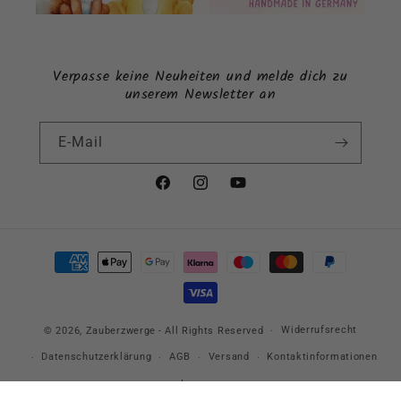
Verpasse keine Neuheiten und melde dich zu
unserem Newsletter an
E-Mail
Facebook
Instagram
YouTube
Zahlungsmethoden
Widerrufsrecht
© 2026,
Zauberzwerge
- All Rights Reserved
Datenschutzerklärung
AGB
Versand
Kontaktinformationen
Impressum